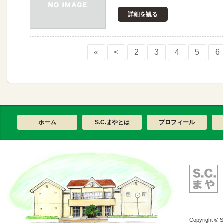
詳細を観る
«
<
2
3
4
5
6
ホーム
S.C.まやとは
プロフィール
Copyright © S